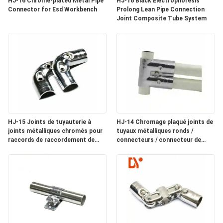
HJ-16 Chrome-plated Metal Pipe
HJ-16 Black Electrophoresis
CITATION
Connector for Esd Workbench
Prolong Lean Pipe Connection
Joint Composite Tube System
PLAN
DU
SITE
PRIVACY
HJ-15 Joints de tuyauterie à
HJ-14 Chromage plaqué joints de
POLICY
joints métalliques chromés pour
tuyaux métalliques ronds /
raccords de raccordement de
connecteurs / connecteur de
tuyauterie
tube 3 voie pour la ligne de
montage du système de
tuyauterie maigre