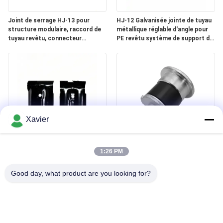
Joint de serrage HJ-13 pour
HJ-12 Galvanisée jointe de tuyau
structure modulaire, raccord de
métallique réglable d'angle pour
tuyau revêtu, connecteur
PE revêtu système de support de
métallique pour système de
tuyau de tuyau 28OD
rayonnage à tuyaux Lean de 28
mm
Xavier
HJ-14 Joint de tuyau mince
DYE43-09 OD43mm Pipe mince
métallique à électrophorèse noire
accessoire Fin de tube mince Cap
1:26 PM
en épaisseur de 2,3 mm pour rack
en aluminium enroulé
d'entrepôt de tubes
Good day, what product are you looking for?