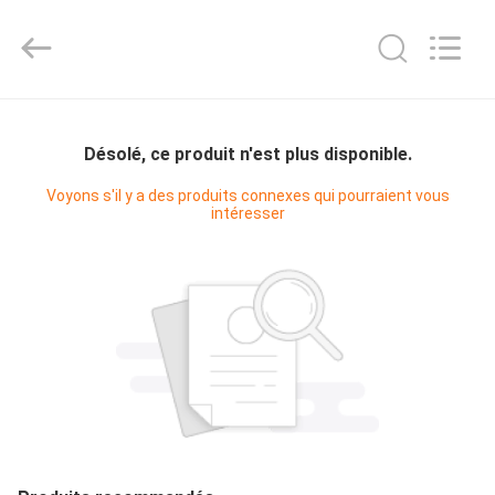
Diya
Industrial
Equipment
Co.,
Ltd..
All
Rights
MAISON
Reserved.
Désolé, ce produit n'est plus disponible.
PRODUITS
Voyons s'il y a des produits connexes qui pourraient vous
intéresser
AU
SUJET
DE
NOUS
VISITE
D'USINE