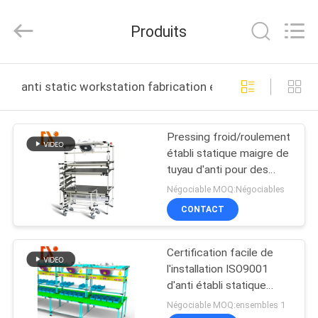
Diya
Industrial
Equipment
Produits
Co.,
Ltd..
All
Rights
MAISON
Reserved.
anti static workstation fabrication en ligne
PRODUITS
Pressing froid/roulement
établi statique maigre de
AU
tuyau d'anti pour des
SUJET
industries
Négociable MOQ:Négociables
DE
CONTACT
NOUS
Certification facile de
l'installation ISO9001
VISITE
d'anti établi statique
galvanisé en acier
D'USINE
Négociable MOQ:ensembles 1