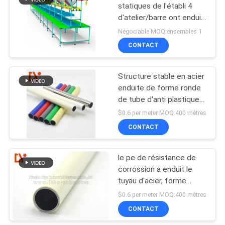
statiques de l'établi 4
d'atelier/barre ont enduit
le diamètre 28mm de
Négociable MOQ:ensembles 1
tuyau
CONTACT
Structure stable en acier
enduite de forme ronde
de tube d'anti plastique
statique pour la chaîne
$0.6 per meter MOQ:400 mètres
de montage
CONTACT
le pe de résistance de
corrossion a enduit le
tuyau d'acier, forme
ronde d'anti tuyauterie
$0.6 per meter MOQ:400 mètres
statique
CONTACT