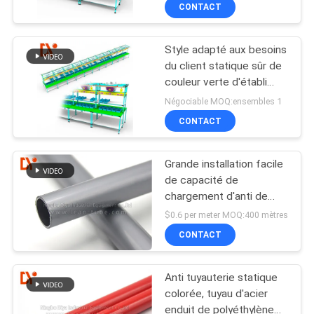
CONTACT
CONTRÔLE
Style adapté aux besoins
DE
du client statique sûr de
QUALITÉ
couleur verte d'établi
d'ESD anti pour la chaîne
Négociable MOQ:ensembles 1
de montage
CONTACTEZ-
CONTACT
NOUS
Grande installation facile
de capacité de
NOUVELLES
chargement d'anti de
charge statique d'ESD
$0.6 per meter MOQ:400 mètres
de maigre couleur grise
CAS
CONTACT
de tube
Anti tuyauterie statique
DEMANDEZ
colorée, tuyau d'acier
UNE
enduit de polyéthylène