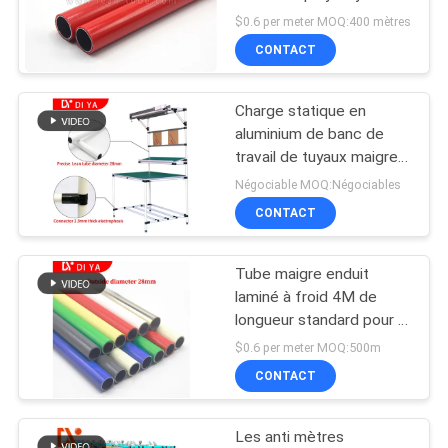
de support de Worshop
CITATION
$0.6 per meter MOQ:400 mètres
CONTACT
PLAN
Charge statique en
DU
aluminium de banc de
SITE
travail de tuyaux maigres
anti pour l'atelier
Négociable MOQ:Négociables
industriel
CONTACT
PRIVACY
POLICY
Tube maigre enduit
laminé à froid 4M de
longueur standard pour le
support/poste de travail
$0.6 per meter MOQ:500m
maigres
CONTACT
Les anti mètres