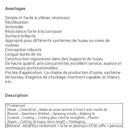
Avantages
Simple et facile à utiliser, réunissez
Réutilisation
Antirouille
Résistance forte à la corrosion
Surface brillante
Approprié pour différents systèmes de tuyau ou voies de
rouleau
Conception robuste
Longue durée de vie
Construction vigoureuse dans des supports de tuyau
De haute qualité, prix concurrentiel, excellent service, avance et
techniques professionnelles
Portée d'application : La chaîne de production d'usine, système
de bureau, étagères de stockage, montrent capable, le chariot,
etc.
Description :
1
Traitement :
Sheet→Clean&Cut→Make en acier laminé à froid il anti rouille de
Round→Seamless Welded→Spraying inside→Making le
Coated→Cooling→Cooling plus rond et straighter→Plastic
Again→Cutting de tuyau dans length→Packaging ;
2
Matériel : ABS|PE|Le revêtement + le fer en plastique d'ESD siffle + peinture