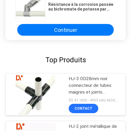
Résistance à la corrosion passée
au bichromate de potasse par
tube maigre de couleur lumineuse
de garnitures de tuyau en métal
Continuer
Top Produits
HJ-3 OD28mm noir
connecteur de tubes
maigres et joints
métalliques pour tubes
$0.41 1000 - 4999 sets MOQ:1000
maigres
CONTACT
HJ-2 joint métallique de