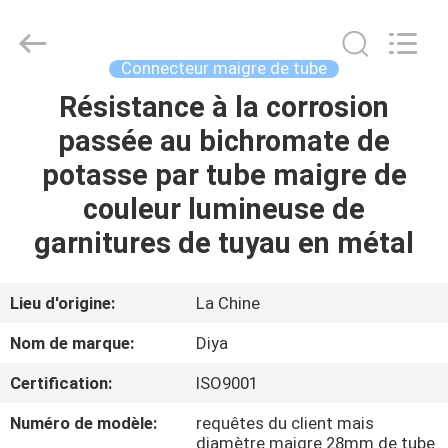
Diya
Industrial
Equipment
Co.,
Ltd..
Connecteur maigre de tube
All
Rights
Résistance à la corrosion
MAISON
Reserved.
passée au bichromate de
PRODUITS
potasse par tube maigre de
couleur lumineuse de
AU
garnitures de tuyau en métal
SUJET
DE
Lieu d'origine:
La Chine
NOUS
Nom de marque:
Diya
Certification:
ISO9001
VISITE
Numéro de modèle:
requêtes du client mais
D'USINE
diamètre maigre 28mm de tube