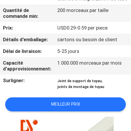
Quantité de
200 morceaux par taille
CONTRÔLE
commande min:
DE
Prix:
USD0.29-0.59 per piece
QUALITÉ
Détails d'emballage:
cartons ou besoin de client
CONTACTEZ-
Délai de livraison:
5-25 jours
NOUS
Capacité
1.000.000 morceaux par mois
d'approvisionnement:
NOUVELLES
Surligner:
,
Joint de support de tuyau
joints de montage de tuyau
CAS
MEILLEUR PRIX
DEMANDEZ
UNE