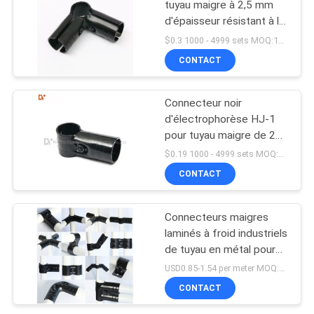
tuyau maigre à 2,5 mm
d'épaisseur résistant à la
rouille et antistatique
$0.3 1000 - 4999 sets MOQ:1000
CONTACT
Connecteur noir
d'électrophorèse HJ-1
pour tuyau maigre de 28
mm
$0.19 1000 - 4999 sets MOQ:1000
CONTACT
Connecteurs maigres
laminés à froid industriels
de tuyau en métal pour
l'établi d'ESD/Tableau de
USD0.85-1.54 per meter MOQ:600 mètres
travail
CONTACT