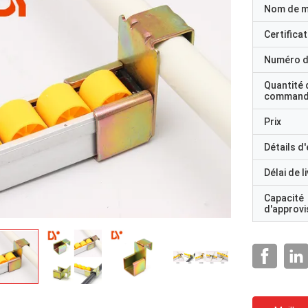
Nom de 
Certificat
Numéro d
Quantité 
command
Prix
Détails d
Délai de l
Capacité
d'approv