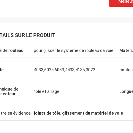
Meilleur
Télécom de Huawei
TAILS SUR LE PRODUIT
ous achetons toujours le chariot
llage et la table de travail. C'est la
e de rouleau
pour glisser le système de rouleau de voie
Matéri
é de prestations de services rapide
aude.
le
4033,6025,6033,4433,4135,3022
couleu
hnique de
tôle et alliage
Longu
necteur
tre en évidence
joints de tôle
,
glissement du matériel de voie