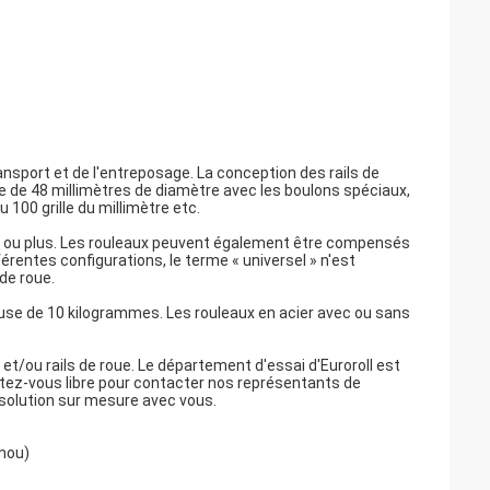
ansport et de l'entreposage. La conception des rails de
 de 48 millimètres de diamètre avec les boulons spéciaux,
 100 grille du millimètre etc.
ils ou plus. Les rouleaux peuvent également être compensés
rentes configurations, le terme « universel » n'est
de roue.
euse de 10 kilogrammes. Les rouleaux en acier avec ou sans
et/ou rails de roue. Le département d'essai d'Euroroll est
Sentez-vous libre pour contacter nos représentants de
e solution sur mesure avec vous.
 mou)