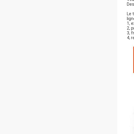
Des
Le 
lig
1, 
2, 
3, 
4, 