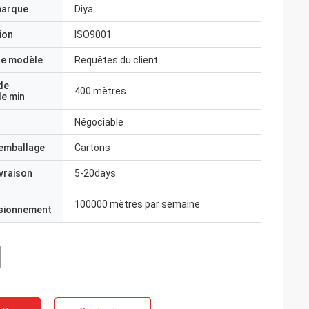
marque
Diya
ion
ISO9001
e modèle
Requêtes du client
de
400 mètres
e min
Négociable
'emballage
Cartons
ivraison
5-20days
100000 mètres par semaine
isionnement