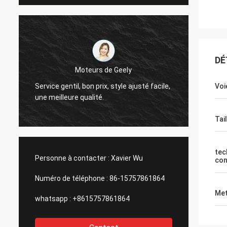
DÉ
Le Thinh-Vietnam
Oui, n
Bonjour, Johnson, arrangent svp 12000
,
d'emba
Voi
mètres 2808 de tube maigre, couleur ene
sociét
ivoire.
et ch
Tail
tec
Personne à contacter :
Xavier Wu
con
Numéro de téléphone :
86-15757861864
Met
whatsapp :
+8615757861864