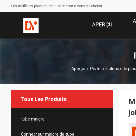
Les meilleurs produits de qualité sont à vous de choisir
A
APERÇU
Aperçu
/
Piste à rouleaux de pla
Tous Les Produits
Ma
jo
tube maigre
Connecteur maigre de tube