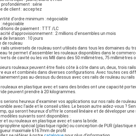
 profondément : série
le de client : acceptez
ntité d'ordre minimum : négociable
x : négociable
ditions de paiement : TTT /LC
acité d'approvisionnement : 2 millions d'ensembles un mois
i de livraison : 10 jours
e de rouleau
 rails universels de rouleau sont utilisés dans tous les domaines du tr
leau te permet d'assembler les rouleaux disponibles dans le commerce
 rivets de cavité ou les vis M8 dans des 50 millimètres, 75 millimètres ou
sieurs rouleaux peuvent être fixés côte à côte dans un, deux, trois ra
re eux et combinés dans diverses configurations. Avec toutes ces diffé
tainement pas au-dessus du dessus avec ces rails de rouleau ou rails 
 rouleaux en plastique avec et sans des brides ont une capacité port
bride peuvent prendre à 20 kilogrammes.
s serions heureux d'examiner vos applications sur nos rails de rouleau 
ponible avec l'aide et le conseil utiles. Le besoin autre aidez-vous ? 
mp, qui seront heureux d'offrir le conseil linéaire et de développer un
 modèles suivants sont disponibles :
er et ou rouleaux en plastique avec et sans la bride.
ypropylène spécial (plastique rigide) ou conception de PUR (plastique
gueur maximale 6167mm de profil
illez se référer à notre
catalogue
pour plus d'information.