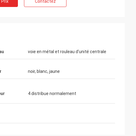
 Prix
Contactez
au
voie en métal et rouleau d'unité centrale
r
noir, blanc, jaune
eur
4 distribue normalement