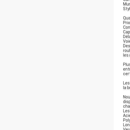
Mur
Sty
Qua
Pri
Con
Cap
Déla
Voi
Des
rou
les
Plu
ent
cer
Les
la 
Nou
dis
cha
Les
Aci
Pol
Lon
Veu