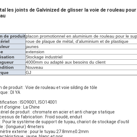
al les joints de Galvinized de glisser la voie de rouleau pour
yau
 de produit
placon promotionnel en aluminium de rouleau pour le sup
ériel
roue de plaque de métal, d'aluminium et de plastique
uleur
jaunes
pe
extension
lisation
Stockage industriel
ngueur
4000mm ou adapté aux besoins du client
dition
Nouveau
rque
GJ
 de produit : Voie de rouleau et voie silding de tôle
que : DI YA
tification : ISO9001, ISO14001
t d'origine : La Chine
ériel de produit : chromate en acier et anti charge statique
cessus de fabrication : Froid soudé, enduit
 : Pour le système de support de tuyau, chariot de stockage d'outil
lle : (longueur) 4meters
mètre externe : pour le tuyau 27.8mm±0.2mm
actéristique : jaune, blanc et noir