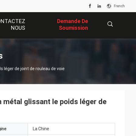
French
ONTACTEZ
Demande De
NOUS
Soumission
描
s
s léger de joint de rouleau de voie
述
 métal glissant le poids léger de
gine
La Chine