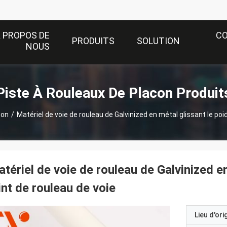
 PROPOS DE
C
PRODUITS
SOLUTION
NOUS
Piste À Rouleaux De Placon Produit
con
/
Matériel de voie de rouleau de Galvinized en métal glissant le poid
tériel de voie de rouleau de Galvinized en
int de rouleau de voie
Lieu d'ori