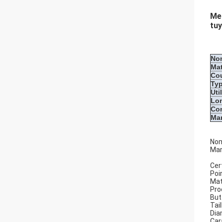
Met
tu
Nom
Mat
Co
Ty
Uti
Lo
Con
Ma
Nom
Mar
Cer
Poin
Mat
Pro
But
Tai
Dia
Car