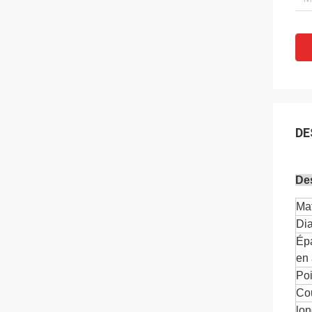
DE
Des
Mat
Dia
Épa
en 
Po
Co
lo