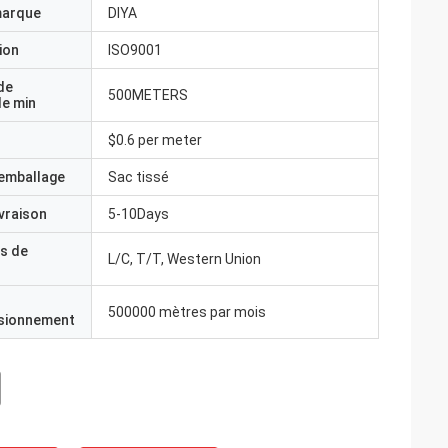
marque
DIYA
ion
ISO9001
de
500METERS
e min
$0.6 per meter
'emballage
Sac tissé
ivraison
5-10Days
s de
L/C, T/T, Western Union
500000 mètres par mois
isionnement