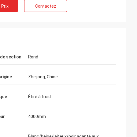
 Prix
Contactez
de section
Rond
origine
Zhejiang, Chine
que
Étiré à froid
eur
4000mm
Blanc/beige/laiteux/noir adapté aux