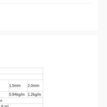
1.5mm
2.0mm
0.94kg/m
1.2kg/m
nt
 6 m)