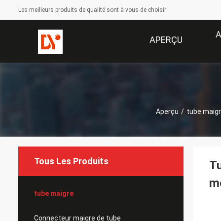
Les meilleurs produits de qualité sont à vous de choisir
A
APERÇU
Aperçu
/
tube maig
Tous Les Produits
Tu
m
tube maigre
Connecteur maigre de tube