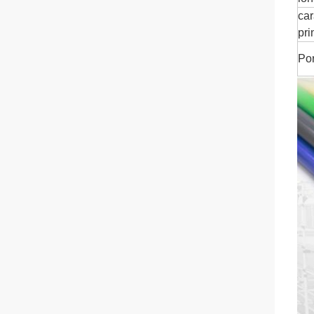
car
pri
Por