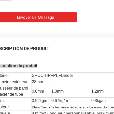
Envoyer Le Message
SCRIPTION DE PRODUIT
cription de produit
ériel
SPCC-HR+PE+Binder
mètre extérieur
28mm
isseur de paroi
0.8mm
1.0mm
1.2mm
acier de tube
ids
0.52kg/m
0.67kg/m
0.8kg/m
uleur
Blanc/beige/laiteux/noir adapté aux besoins du clie
ngueur
4 m/root (longueur personnalisable, maximum