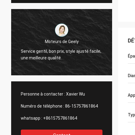
Le Thinh-Vietna
DÉ
Moteurs de Geely
Bonjour, Johnson, arrangent
il, bon prix, style ajusté facile,
mètres 2808 de tube maigre,
Épa
re qualité.
ivoire.
Dia
Personne à contacter :
Xavier Wu
App
Numéro de téléphone :
86-15757861864
Typ
whatsapp :
+8615757861864