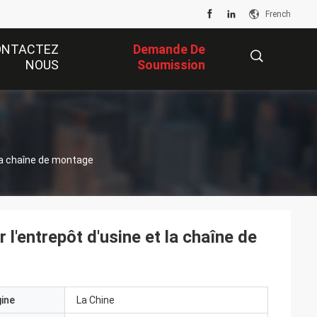
French
ONTACTEZ
Demande De
NOUS
Soumission
描
 la chaîne de montage
述
l'entrepôt d'usine et la chaîne de
gine
La Chine