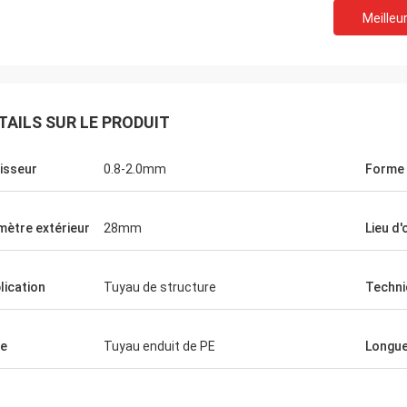
Meilleur
Télécom de Huawei
m
TAILS SUR LE PRODUIT
Oui, nous achetons toujours le chariot
 svp 12000
d'emballage et la table de travail. C'est la
 couleur ene
isseur
0.8-2.0mm
Forme 
société de prestations de services rapide
et chaude.
mètre extérieur
28mm
Lieu d'
lication
Tuyau de structure
Techni
e
Tuyau enduit de PE
Longu