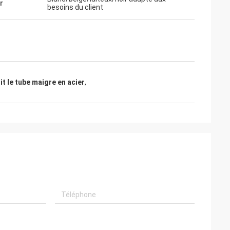
r
besoins du client
it le tube maigre en acier
,