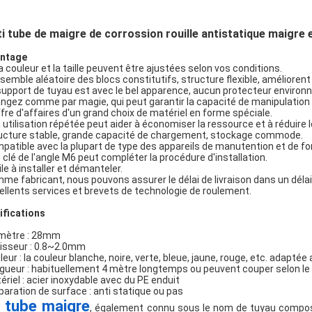
i tube de maigre de corrossion rouille antistatique maigre e
ntage
La couleur et la taille peuvent être ajustées selon vos conditions.
nsemble aléatoire des blocs constitutifs, structure flexible, améliorent
support de tuyau est avec le bel apparence, aucun protecteur environn
ngez comme par magie, qui peut garantir la capacité de manipulation 
ffre d'affaires d'un grand choix de matériel en forme spéciale.
 utilisation répétée peut aider à économiser la ressource et à réduire l
ucture stable, grande capacité de chargement, stockage commode.
patible avec la plupart de type des appareils de manutention et de fo
 clé de l'angle M6 peut compléter la procédure d'installation.
ile à installer et démanteler.
me fabricant, nous pouvons assurer le délai de livraison dans un délai
ellents services et brevets de technologie de roulement.
ifications
mètre : 28mm
isseur : 0.8~2.0mm
leur : la couleur blanche, noire, verte, bleue, jaune, rouge, etc. adapté
gueur : habituellement 4 mètre longtemps ou peuvent couper selon le 
ériel : acier inoxydable avec du PE enduit
paration de surface : anti statique ou pas
 tube maigre
, également connu sous le nom de tuyau composé,