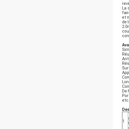
rev
La 
fai
et 
de 
2.0
cou
con
Ava
Simp
Réu
Anti
Rés
Sur
App
Con
Lon
Con
De 
Por
etc
Des
1