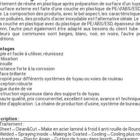
êtement de résine en plastique après préparation de surface d'un tuyau
surface externe est faite d'une couche en plastique de PE/d'ABS/ESD
re. La composition des produits, avec le bel aspect, les caractéristique
non polluées, des produits d'acier inoxydable est l'alternative idéale. 
la couche en plastique avec du plastique de PE/ABS/ESD, épaisseur 
mm, l'autre peut également être adapté aux besoins du client tube 
leurs que communes sont beiges, blanc, noir, en ivoire, l'autre p
ditions.
ntages
le et facile à utiliser, réunissez
tilisation
rouille
istance forte à la corrosion
face brillante
roprié pour différents systèmes de tuyau ou voies de rouleau
ception robuste
gue durée de vie
struction vigoureuse dans des supports de tuyau
haute qualité, prix concurrentiel, excellent service, avance et techniq
tée d'application : La chaîne de production d'usine, système de burea
.
cription :
Traitement :
Sheet→Clean&Cut→Make en acier laminé à froid il anti rouille de R
Welded→Spraying inside→Making le Coated→Cooling→Cooling plus ro
straighter→Plastic Again→Cutting de tuyau dans length→Packaging ;