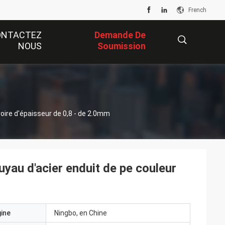
French
ONTACTEZ
Demande De
NOUS
Soumission
描
ivoire d'épaisseur de 0,8 - de 2.0mm
述
tuyau d'acier enduit de pe couleur
gine
Ningbo, en Chine