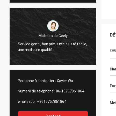
Le Thinh-Vietnam
DÉ
ly
Bonjour, Johnson, arrangent svp 12000
 ajusté facile,
mètres 2808 de tube maigre, couleur ene
cou
ivoire.
Dia
Personne à contacter :
Xavier Wu
For
Numéro de téléphone :
86-15757861864
whatsapp :
+8615757861864
Met