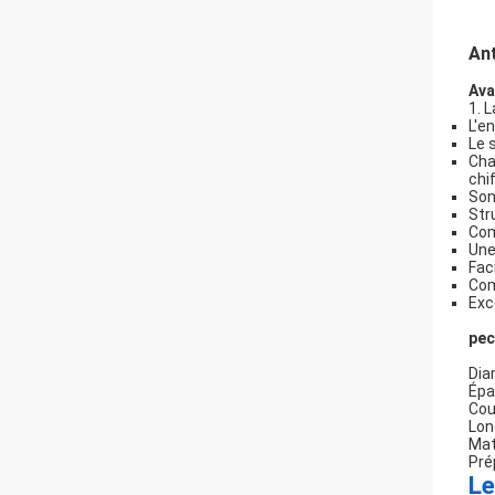
Ant
Ava
1. 
L'e
Le 
Cha
chi
Son
Str
Com
Une
Fac
Com
Exc
pec
Dia
Épa
Cou
Lon
Mat
Pré
Le