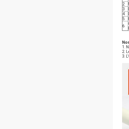
2
3
4
5
6
Nos
1. 
2. 
3. 