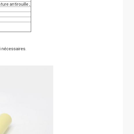
ure antirouille ;
i nécessaires.