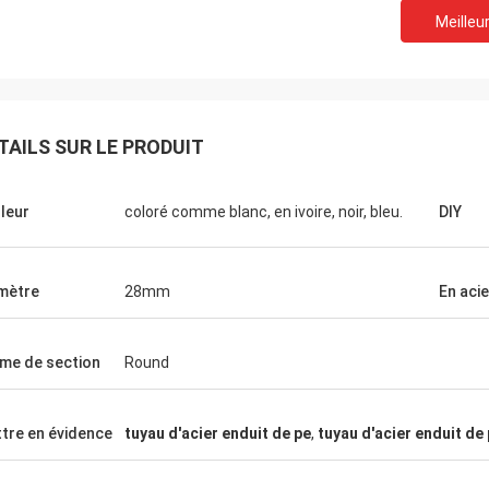
Meilleur
Télécom de Huawei
TAILS SUR LE PRODUIT
Oui, nous achetons toujours le chariot
d'emballage et la table de travail. C'est la
société de prestations de services rapide
leur
coloré comme blanc, en ivoire, noir, bleu.
DIY
et chaude.
mètre
28mm
En aci
me de section
Round
tre en évidence
tuyau d'acier enduit de pe
,
tuyau d'acier enduit de