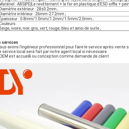
Matériel : ABS|PE|Le revêtement + le fer en plastique d'ESD siffle + peint
Diamètre extérieur : 28±0.2mm ;
Diamètre intérieur : 26mm-27.2mm ;
Épaisseur : 0.8mm/1.0mm/1.2mm/1.5mm/2.0mm ;
Couleurs :
Beige, ivoire, noir, gris, vert, rouge, bleu et ainsi de suite ;
 services
Nous avons l'ingénieur professionnel pour faire le service après-vente s
Le service local sera fait par notre agent local si nécessaire.
L'OEM est accueilli ou conception comme demande de client.