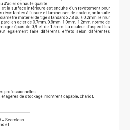
 d'acier de haute qualité.
 et la surface intérieure est enduite d'un revêtement pour
s résistantes à l'usure et lumineuses de couleur, antirouille
Le diamètre matériel de tige standard 27,8 du ± 0.2mm, le mur
de paroi en acier de 0.7mm, 0.8mm, 1.0mm, 1.2mm, norme de
maigre épais de 0,9 et de 1.5mm. La couleur d'aspect les
eut également faire différents effets selon différentes
ues professionnelles
u, étagères de stockage, montrent capable, chariot,
ound→Seamless
nd et