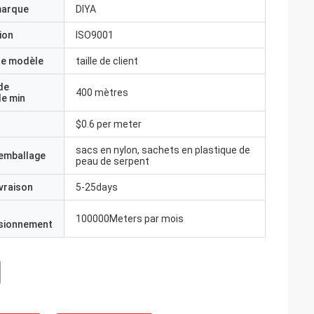
marque
DIYA
ion
ISO9001
e modèle
taille de client
de
400 mètres
e min
$0.6 per meter
sacs en nylon, sachets en plastique de
'emballage
peau de serpent
ivraison
5-25days
100000Meters par mois
isionnement