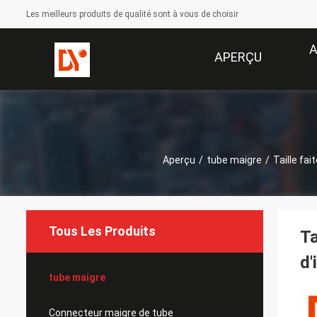
Les meilleurs produits de qualité sont à vous de choisir
A
APERÇU
Aperçu
/
tube maigre
/
Taille fai
Tous Les Produits
Ta
d'
tube maigre
Connecteur maigre de tube