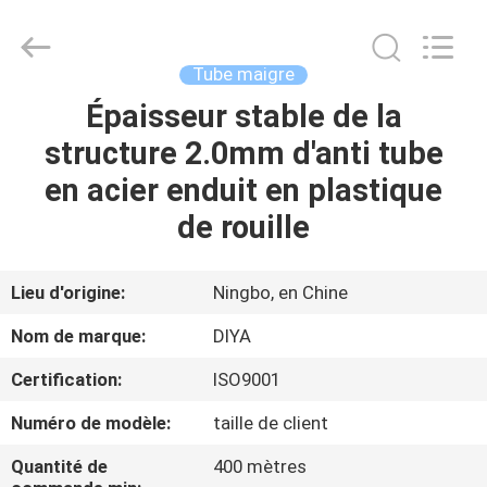
Diya
Industrial
Equipment
Co.,
Ltd..
Tube maigre
All
Rights
Épaisseur stable de la
MAISON
Reserved.
structure 2.0mm d'anti tube
PRODUITS
en acier enduit en plastique
de rouille
AU
SUJET
Lieu d'origine:
Ningbo, en Chine
DE
Nom de marque:
DIYA
NOUS
Certification:
ISO9001
Numéro de modèle:
taille de client
VISITE
D'USINE
Quantité de
400 mètres