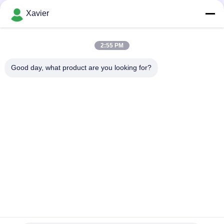
de tuyau enduit en plastique
Xavier
Diamètre enduit en plastique de la preuve 28mm de rouille de
tuyau d'ESD pour la structure flexible
2:55 PM
Tuyau d'acier enduit de pe maigre de la reliure Od28mm pour
des systèmes de support
Good day, what product are you looking for?
Catégories populaires
Tous
Connecteur Maigre 
Tube Maigre
De Tube
Accessoires Pour 
Piste À Rouleaux De 
Tubes Maigres
Placon
Tuyau Maigre En 
Connecteur En 
Aluminium
Aluminium De Tuyau
Accessoires Pour 
Roues Industrielles 
Tuyaux En 
De Roulette