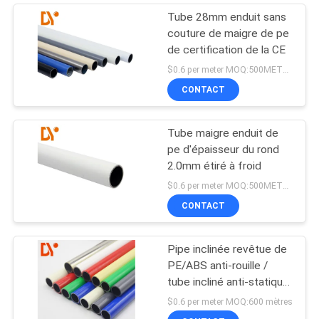
Tube 28mm enduit sans
couture de maigre de pe
de certification de la CE
$0.6 per meter MOQ:500METERS
CONTACT
Tube maigre enduit de
pe d'épaisseur du rond
2.0mm étiré à froid
$0.6 per meter MOQ:500METERS
CONTACT
Pipe inclinée revêtue de
PE/ABS anti-rouille /
tube incliné anti-statique
pour support de débit
$0.6 per meter MOQ:600 mètres