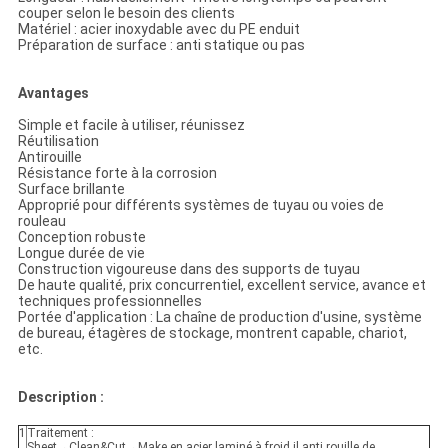
couper selon le besoin des clients
Matériel : acier inoxydable avec du PE enduit
Préparation de surface : anti statique ou pas
Avantages
Simple et facile à utiliser, réunissez
Réutilisation
Antirouille
Résistance forte à la corrosion
Surface brillante
Approprié pour différents systèmes de tuyau ou voies de
rouleau
Conception robuste
Longue durée de vie
Construction vigoureuse dans des supports de tuyau
De haute qualité, prix concurrentiel, excellent service, avance et
techniques professionnelles
Portée d'application : La chaîne de production d'usine, système
de bureau, étagères de stockage, montrent capable, chariot,
etc.
Description :
1
Traitement :
Sheet→Clean&Cut→Make en acier laminé à froid il anti rouille de