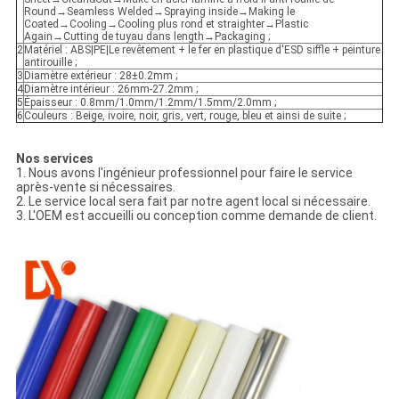
Round→Seamless Welded→Spraying inside→Making le
Coated→Cooling→Cooling plus rond et straighter→Plastic
Again→Cutting de tuyau dans length→Packaging ;
2
Matériel : ABS|PE|Le revêtement + le fer en plastique d'ESD siffle + peinture
antirouille ;
3
Diamètre extérieur : 28±0.2mm ;
4
Diamètre intérieur : 26mm-27.2mm ;
5
Épaisseur : 0.8mm/1.0mm/1.2mm/1.5mm/2.0mm ;
6
Couleurs : Beige, ivoire, noir, gris, vert, rouge, bleu et ainsi de suite ;
Nos services
1. Nous avons l'ingénieur professionnel pour faire le service
après-vente si nécessaires.
2. Le service local sera fait par notre agent local si nécessaire.
3. L'OEM est accueilli ou conception comme demande de client.