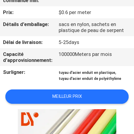
commande min:
Prix:
$0.6 per meter
CONTRÔLE
DE
Détails d'emballage:
sacs en nylon, sachets en
plastique de peau de serpent
QUALITÉ
Délai de livraison:
5-25days
CONTACTEZ-
Capacité
100000Meters par mois
d'approvisionnement:
NOUS
Surligner:
,
tuyau d'acier enduit en plastique
tuyau d'acier enduit de polyéthylène
NOUVELLES
MEILLEUR PRIX
CAS
DEMANDEZ
UNE