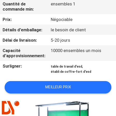
Quantité de
ensembles 1
commande min:
CONTRÔLE
Prix:
Négociable
DE
QUALITÉ
Détails d'emballage:
le besoin de client
Délai de livraison:
5-20 jours
CONTACTEZ-
Capacité
10000 ensembles un mois
NOUS
d'approvisionnement:
Surligner:
,
table de travail d'esd
NOUVELLES
établi de coffre-fort d'esd
CAS
MEILLEUR PRIX
DEMANDEZ
UNE