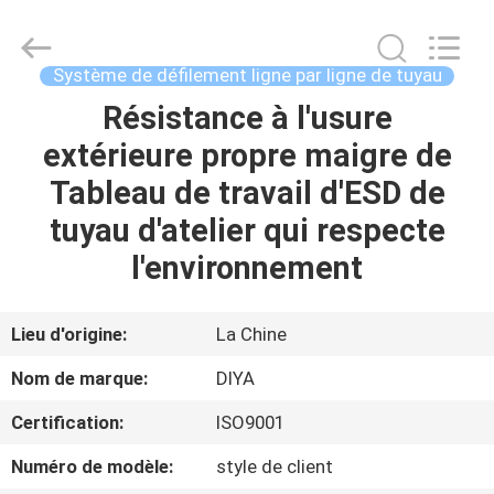
Diya
Industrial
Equipment
Co.,
Ltd..
Système de défilement ligne par ligne de tuyau
All
Rights
Résistance à l'usure
MAISON
Reserved.
extérieure propre maigre de
PRODUITS
Tableau de travail d'ESD de
tuyau d'atelier qui respecte
AU
l'environnement
SUJET
DE
Lieu d'origine:
La Chine
NOUS
Nom de marque:
DIYA
Certification:
ISO9001
VISITE
Numéro de modèle:
style de client
D'USINE