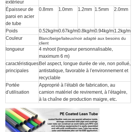
extérieur
Épaisseur de
0.8mm
1.0mm
1.2mm
1.5mm
2.0mm
paroi en acier
de tube
Poids
0.52kg/m
0.67kg/m
0.8kg/m
0.94kg/m
1.2kg/m
Couleur
Blanc/beige/laiteux/noir adapté aux besoins du
client
longueur
4 m/root (longueur personnalisable,
maximum 6 m)
caractéristiques
Bel aspect, longue durée de vie, non pollué,
principales
antistatique, favorable à l'environnement et
recyclable
Portée
Approprié à l'établi de fabrication, au
d'utilisation
camion matériel de revirement, à l'étagère,
à la chaîne de production maigre, etc.