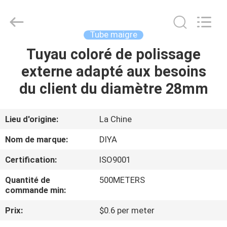
Diya
Industrial
Equipment
Co.,
Ltd..
Tube maigre
All
Rights
Tuyau coloré de polissage
MAISON
Reserved.
externe adapté aux besoins
PRODUITS
du client du diamètre 28mm
AU
Lieu d'origine:
La Chine
SUJET
Nom de marque:
DIYA
DE
Certification:
ISO9001
NOUS
Quantité de
500METERS
commande min:
VISITE
Prix:
$0.6 per meter
D'USINE