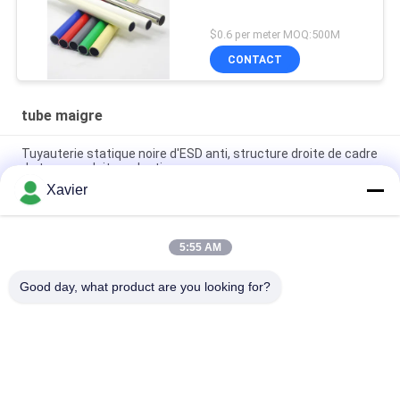
$0.6 per meter MOQ:500M
CONTACT
tube maigre
Tuyauterie statique noire d'ESD anti, structure droite de cadre
de tuyau enduit en plastique
Xavier
Diamètre enduit en plastique de la preuve 28mm de rouille de
tuyau d'ESD pour la structure flexible
5:55 AM
Tuyau d'acier enduit de pe maigre de la reliure Od28mm pour
des systèmes de support
Good day, what product are you looking for?
Catégories populaires
Tous
Connecteur Maigre 
Tube Maigre
De Tube