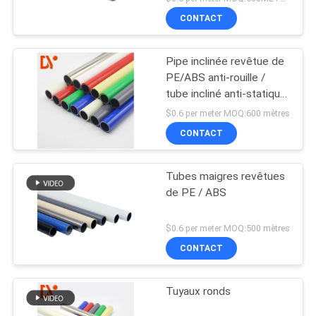
CONTACT
Pipe inclinée revêtue de
PE/ABS anti-rouille /
tube incliné anti-statique
pour support de débit
$0.6 per meter MOQ:600 mètres
CONTACT
Tubes maigres revêtues
de PE / ABS
$0.6 per meter MOQ:500 mètres
CONTACT
Tuyaux ronds