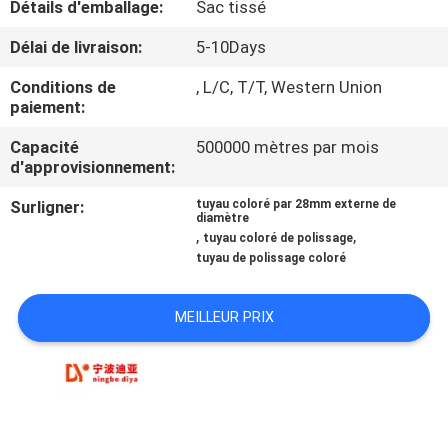
Détails d'emballage:
Sac tissé
CONTRÔLE
Délai de livraison:
5-10Days
DE
Conditions de
, L/C, T/T, Western Union
paiement:
QUALITÉ
Capacité
500000 mètres par mois
d'approvisionnement:
CONTACTEZ-
Surligner:
tuyau coloré par 28mm externe de
NOUS
diamètre
,
,
tuyau coloré de polissage
tuyau de polissage coloré
NOUVELLES
MEILLEUR PRIX
CAS
DEMANDEZ
UNE