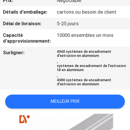
Prix:
Négociable
Détails d'emballage:
cartons ou besoin de client
CONTRÔLE
DE
Délai de livraison:
5-25 jours
QUALITÉ
Capacité
10000 ensembles un mois
d'approvisionnement:
CONTACTEZ-
Surligner:
4040 systèmes de encadrement
d'extrusion en aluminium
NOUS
,
systèmes de encadrement de l'extrusion
t8 en aluminium
,
NOUVELLES
4080 systèmes de encadrement
d'extrusion en aluminium
CAS
MEILLEUR PRIX
DEMANDEZ
UNE