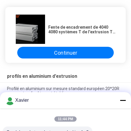
Fente de encadrement de 4040
4080 systèmes T de l'extrusion T8
en aluminium industrielle
Continuer
profils en aluminium d'extrusion
Profilé en aluminium sur mesure standard européen 20*20R
pour portes, fenêtres et établis
Xavier
L'alliage sectionne les profils en aluminium d'extrusion de la
fente 6063 de T 8080 4040 séries
11:44 PM
6063-t5 la place T rainent le grand profil en aluminium de 20
mètres