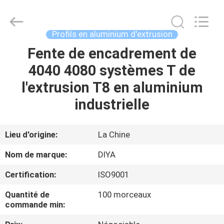
Diya
Industrial
Equipment
Co.,
Ltd..
Profils en aluminium d'extrusion
All
Rights
Fente de encadrement de
MAISON
Reserved.
4040 4080 systèmes T de
PRODUITS
l'extrusion T8 en aluminium
industrielle
AU
SUJET
Lieu d'origine:
La Chine
DE
Nom de marque:
DIYA
NOUS
Certification:
ISO9001
Quantité de
100 morceaux
VISITE
commande min:
D'USINE