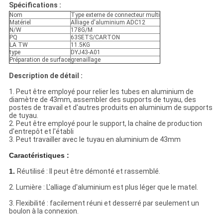
Spécifications :
Nom
Type externe de connecteur multi
Matériel
Alliage d'aluminium ADC12
N/W
178G/M
PQ
63SETS/CARTON
LA TW
11.5KG
type
DYJ43-A01
Préparation de surface
grenaillage
Description de détail :
1. Peut être employé pour relier les tubes en aluminium de
diamètre de 43mm, assembler des supports de tuyau, des
postes de travail et d'autres produits en aluminium de supports
de tuyau.
2. Peut être employé pour le support, la chaîne de production
d'entrepôt et l'établi
3. Peut travailler avec le tuyau en aluminium de 43mm
Caractéristiques :
1.
Réutilisé : Il peut être démonté et rassemblé.
2. Lumière : L'alliage d'aluminium est plus léger que le matel.
3. Flexibilité : facilement réuni et desserré par seulement un
boulon à la connexion.