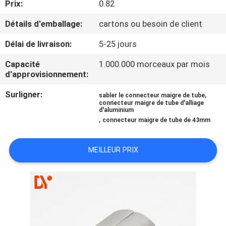
Prix:
0.82
CONTRÔLE
Détails d'emballage:
cartons ou besoin de client
DE
Délai de livraison:
5-25 jours
QUALITÉ
Capacité
1.000.000 morceaux par mois
d'approvisionnement:
CONTACTEZ-
Surligner:
,
sabler le connecteur maigre de tube
connecteur maigre de tube d'alliage
NOUS
d'aluminium
,
connecteur maigre de tube de 43mm
NOUVELLES
MEILLEUR PRIX
CAS
DEMANDEZ
UNE