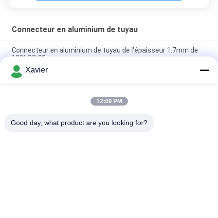
Connecteur en aluminium de tuyau
Connecteur en aluminium de tuyau de l'épaisseur 1.7mm de
180° OD 28mm
Xavier
Connecteur en aluminium maigre de tuyau de soufflage de
sable pour le système de support de tuyau d'Assemblée
12:09 PM
Type externe 45° branchant le connecteur en aluminium de
tuyau d'OD 28MM
Good day, what product are you looking for?
Catégories populaires
Tous
Connecteur Maigre 
Tube Maigre
De Tube
Accessoires Pour 
Piste À Rouleaux De 
Tubes Maigres
Placon