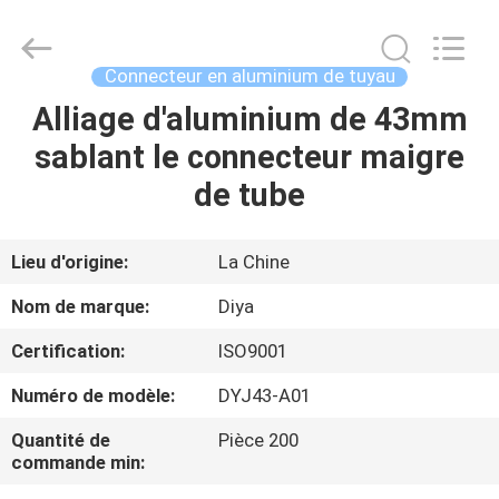
Diya
Industrial
Equipment
Co.,
Ltd..
Connecteur en aluminium de tuyau
All
Rights
Alliage d'aluminium de 43mm
MAISON
Reserved.
sablant le connecteur maigre
PRODUITS
de tube
AU
Lieu d'origine:
La Chine
SUJET
Nom de marque:
Diya
DE
Certification:
ISO9001
NOUS
Numéro de modèle:
DYJ43-A01
VISITE
Quantité de
Pièce 200
commande min:
D'USINE