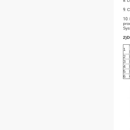
8.
L
9.
C
10.
pro
Sys
2)D
1
2
3
4
5
6