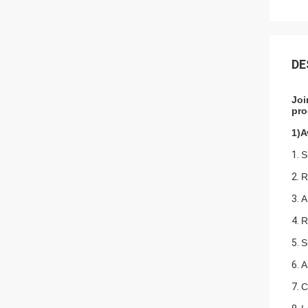
DE
Joi
pro
1)
A
1.
S
2.
R
3.
A
4.
R
5.
S
6.
A
7.
C