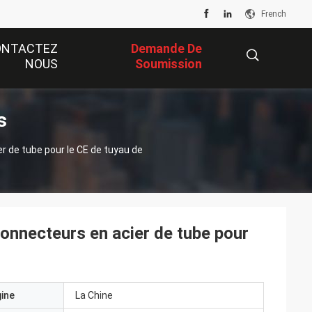
French
ONTACTEZ
Demande De
NOUS
Soumission
s
描
r de tube pour le CE de tuyau de
述
connecteurs en acier de tube pour
gine
La Chine