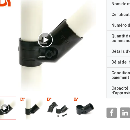
Nom de 
Certificat
Numéro d
Quantité 
command
Détails d
Délai de l
Condition
paiement
Capacité
d'approv