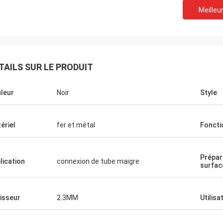
Meilleur
Le Thinh-V
TAILS SUR LE PRODUIT
Moteurs de Geely
Bonjour, Johnson, arran
 gentil, bon prix, style ajusté facile,
mètres 2808 de tube mai
leur
Noir
Style
lleure qualité.
ivoire.
ériel
fer et métal
Foncti
Prépar
lication
connexion de tube maigre
surfac
isseur
2.3MM
Utilisa