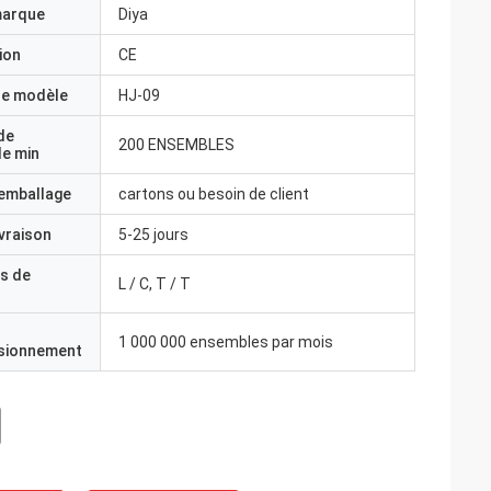
marque
Diya
ion
CE
e modèle
HJ-09
de
200 ENSEMBLES
e min
'emballage
cartons ou besoin de client
ivraison
5-25 jours
s de
L / C, T / T
1 000 000 ensembles par mois
isionnement