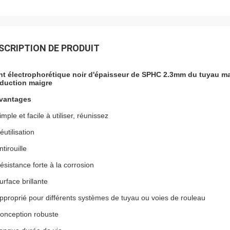
SCRIPTION DE PRODUIT
nt électrophorétique noir d'épaisseur de SPHC 2.3mm du tuyau maig
duction maigre
vantages
imple et facile à utiliser, réunissez
éutilisation
ntirouille
ésistance forte à la corrosion
urface brillante
pproprié pour différents systèmes de tuyau ou voies de rouleau
onception robuste