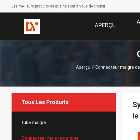
Les meilleurs produits de qualité sont à vous de choisir
A
APERÇU
Aperçu
/
Connecteur maigre de
Tous Les Produits
Sy
le
tube maigre
Connecteur maigre de tube