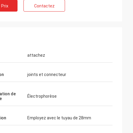
 Prix
Contactez
Télécom de Huawei
ietnam
Oui, nous achetons toujours le chariot
gent svp 12000
d'emballage et la table de travail. C'est la
gre, couleur ene
attachez
société de prestations de services rapide
et chaude.
on
joints et connecteur
ation de
Électrophorèse
e
tion
Employez avec le tuyau de 28mm