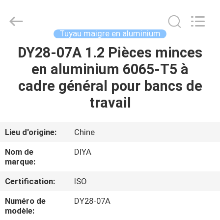
Diya
Industrial
Equipment
Co.,
Ltd..
Tuyau maigre en aluminium
All
Rights
DY28-07A 1.2 Pièces minces
MAISON
Reserved.
en aluminium 6065-T5 à
PRODUITS
cadre général pour bancs de
travail
AU
SUJET
Lieu d'origine:
Chine
DE
Nom de
DIYA
NOUS
marque:
Certification:
ISO
VISITE
Numéro de
DY28-07A
D'USINE
modèle: