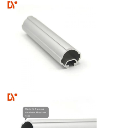
d'aluminium qui est plus dur et plus fort.
Caractéristiques particulières:Le Lean Pipe de
troisième génération, fabriqué en aluminium argenté,
a une surface traitée par oxydation anodique et est
donc résistant à la rouille en permanence.Tous les
connecteurs et les fixations pour ces tuyaux ont été
beaucoup améliorés et sont maintenant très
avancésIls sont fabriqués par coulée sous pression
d'aluminium qui est plus dur et plus fort.