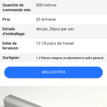
Quantité de
500 mètres
commande min:
CONTRÔLE
DE
Prix:
$5.4/meter
QUALITÉ
Détails
4m/pc, 20pcs par sac
d'emballage:
CONTACTEZ-
Délai de
12-18 jours de travail
livraison:
NOUS
Surligner:
1.2 Pièces maigres en aluminium à cadre général
NOUVELLES
MEILLEUR PRIX
CAS
DEMANDEZ
UNE