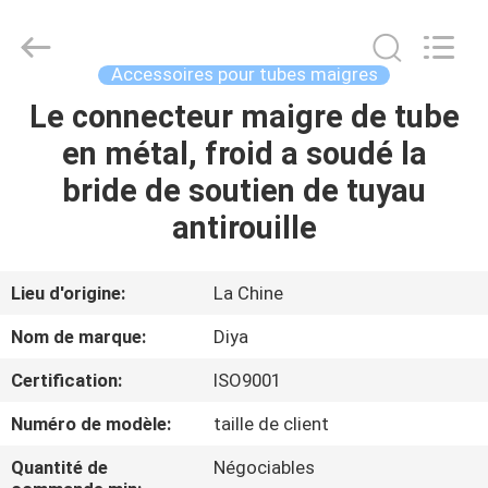
Diya
Industrial
Equipment
Co.,
Ltd..
Accessoires pour tubes maigres
All
Rights
Le connecteur maigre de tube
MAISON
Reserved.
en métal, froid a soudé la
PRODUITS
bride de soutien de tuyau
antirouille
AU
SUJET
Lieu d'origine:
La Chine
DE
Nom de marque:
Diya
NOUS
Certification:
ISO9001
Numéro de modèle:
taille de client
VISITE
D'USINE
Quantité de
Négociables