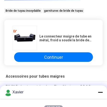
Bride de tuyau inoxydable
garnitures de bride de tuyau
Le connecteur maigre de tube en
métal, froid a soudé la bride de
soutien de tuyau antirouille
Continuer
Accessoires pour tubes maigres
DY-01 Embout pour tubes Lean Pipe d'épaisseur 0,8-1,2 mm
Xavier
20 - Rivage 95 une couleur noire d'anti pieds en caoutchouc de
dérapage de dureté réglable pour le tuyau