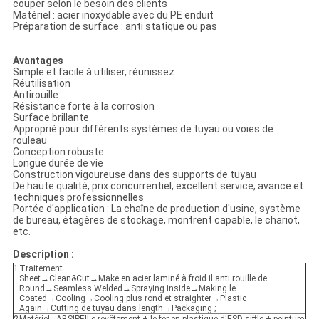
couper selon le besoin des clients
Matériel : acier inoxydable avec du PE enduit
Préparation de surface : anti statique ou pas
Avantages
Simple et facile à utiliser, réunissez
Réutilisation
Antirouille
Résistance forte à la corrosion
Surface brillante
Approprié pour différents systèmes de tuyau ou voies de
rouleau
Conception robuste
Longue durée de vie
Construction vigoureuse dans des supports de tuyau
De haute qualité, prix concurrentiel, excellent service, avance et
techniques professionnelles
Portée d'application : La chaîne de production d'usine, système
de bureau, étagères de stockage, montrent capable, le chariot,
etc.
Description :
1
Traitement :
Sheet→Clean&Cut→Make en acier laminé à froid il anti rouille de
Round→Seamless Welded→Spraying inside→Making le
Coated→Cooling→Cooling plus rond et straighter→Plastic
Again→Cutting de tuyau dans length→Packaging ;