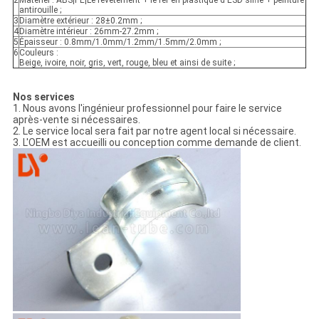
2
Matériel : ABS|PE|Le revêtement + le fer en plastique d'ESD siffle + peinture
antirouille ;
3
Diamètre extérieur : 28±0.2mm ;
4
Diamètre intérieur : 26mm-27.2mm ;
5
Épaisseur : 0.8mm/1.0mm/1.2mm/1.5mm/2.0mm ;
6
Couleurs :
Beige, ivoire, noir, gris, vert, rouge, bleu et ainsi de suite ;
Nos services
1. Nous avons l'ingénieur professionnel pour faire le service
après-vente si nécessaires.
2. Le service local sera fait par notre agent local si nécessaire.
3. L'OEM est accueilli ou conception comme demande de client.