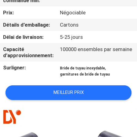
commande min:
Prix:
Négociable
CONTRÔLE
DE
Détails d'emballage:
Cartons
QUALITÉ
Délai de livraison:
5-25 jours
Capacité
100000 ensembles par semaine
CONTACTEZ-
d'approvisionnement:
NOUS
Surligner:
,
Bride de tuyau inoxydable
garnitures de bride de tuyau
NOUVELLES
MEILLEUR PRIX
CAS
DEMANDEZ
UNE